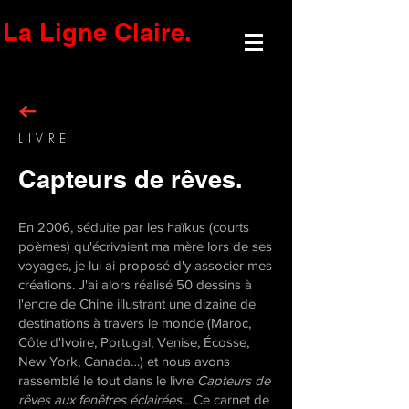
La Ligne Claire.
LIVRE
Capteurs de rêves.
En 2006, séduite par les haïkus (courts
poèmes) qu'écrivaient ma mère lors de ses
voyages, je lui ai proposé d'y associer mes
créations. J'ai alors réalisé 50 dessins à
l'encre de Chine illustrant une dizaine de
destinations à travers le monde (Maroc,
Côte d'Ivoire, Portugal, Venise, Écosse,
New York, Canada…) et nous avons
rassemblé le tout dans le livre
Capteurs de
rêves aux fenêtres éclairées...
Ce carnet de